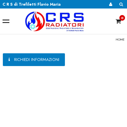
C R S di Trefiletti Flavio Maria
0
HOME
RICHIEDI INFORMAZIONI