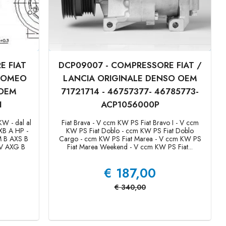
E FIAT
DCP09007 - COMPRESSORE FIAT /
 ROMEO
LANCIA ORIGINALE DENSO OEM
 OEM
71721714 - 46757377- 46785773-
1
ACP1056000P
W - dal al
Fiat Brava - V ccm KW PS Fiat Bravo I - V ccm
B A HP -
KW PS Fiat Doblo - ccm KW PS Fiat Doblo
M B AXS B
Cargo - ccm KW PS Fiat Marea - V ccm KW PS
 V AXG B
Fiat Marea Weekend - V ccm KW PS Fiat...
€
187,00
€
340,00