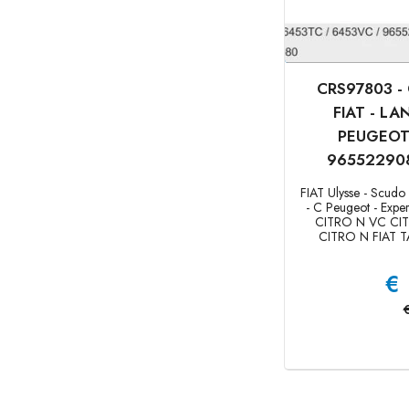
CRS97803 -
FIAT - LA
PEUGEOT
965522908
FIAT Ulysse - Scudo
- C Peugeot - Exp
CITRO N VC CI
CITRO N FIAT TA
€