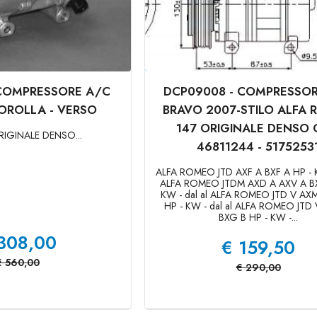
 COMPRESSORE A/C
DCP09008 - COMPRESSOR
OROLLA - VERSO
BRAVO 2007-STILO ALFA
147 ORIGINALE DENSO
RIGINALE DENSO...
46811244 - 5175253
ALFA ROMEO JTD AXF A BXF A HP - K
ALFA ROMEO JTDM AXD A AXV A BX
KW - dal al ALFA ROMEO JTD V AX
HP - KW - dal al ALFA ROMEO JTD
BXG B HP - KW -...
308,00
€
159,50
€
560,00
€
290,00