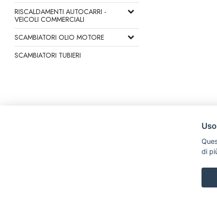
RISCALDAMENTI AUTOCARRI -
VEICOLI COMMERCIALI
SCAMBIATORI OLIO MOTORE
SCAMBIATORI TUBIERI
Uso
Ques
di p
C R S di Trefiletti Flavio Maria
Via Nazionale Solicchiata 17/B, 95012, Castiglione di Sicilia
Tel. +39 3505286617 Email: crsradiatori@gmail.com P.iva: 05981510
|
|
Privacy e Cookie Policy
Preferenze Cookie
Credits