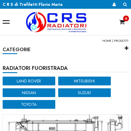
C R S di Trefiletti Flavio Maria
0
HOME
| PRODOTTI
CATEGORIE
RADIATORI FUORISTRADA
LAND ROVER
MITSUBISHI
NISSAN
SUZUKI
TOYOTA