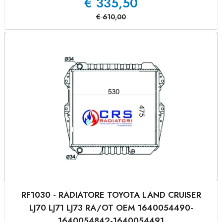
€
335,50
€
610,00
RF1030 - RADIATORE TOYOTA LAND CRUISER
LJ70 LJ71 LJ73 RA/OT OEM 1640054490-
1640054842-1640054491