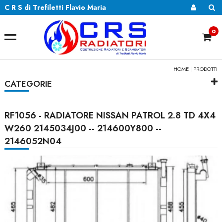
C R S di Trefiletti Flavio Maria
0
HOME
|
PRODOTTI
CATEGORIE
RF1056 - RADIATORE NISSAN PATROL 2.8 TD 4X4
W260 2145034J00 -- 214600Y800 --
2146052N04