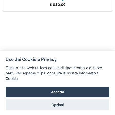
€
830,00
Uso dei Cookie e Privacy
Questo sito web utilizza cookie di tipo tecnico e di terze
parti. Per saperne di più consulta la nostra
Informativa
Cookie
Accetta
C R S di Trefiletti Flavio Maria
Via Nazionale Solicchiata 17/B, 95012, Castiglione di Sicilia
Opzioni
Tel. +39 3505286617 Email: crsradiatori@gmail.com P.iva:
05981510877