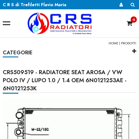
C R S di Trefiletti Flavio Maria
0
HOME
|
PRODOTTI
CATEGORIE
CRS509519 - RADIATORE SEAT AROSA / VW
POLO IV / LUPO 1.0 / 1.4 OEM 6N0121253AE -
6N0121253K