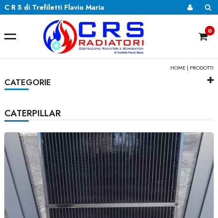
C R S di Trefiletti Flavio Maria
0
HOME
| PRODOTTI
CATEGORIE
CATERPILLAR