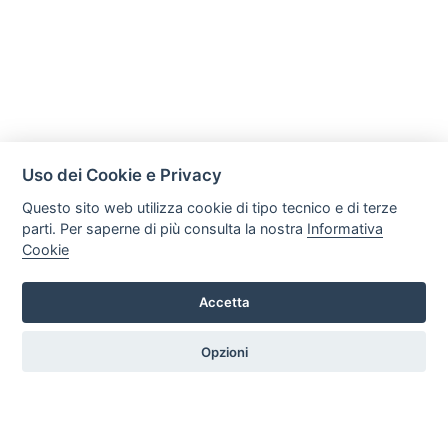
Uso dei Cookie e Privacy
Questo sito web utilizza cookie di tipo tecnico e di terze
parti. Per saperne di più consulta la nostra
Informativa
Cookie
Accetta
C R S di Trefiletti Flavio Maria
Via Nazionale Solicchiata 17/B, 95012, Castiglione di Sicilia
Opzioni
Tel. +39 3505286617 Email: crsradiatori@gmail.com P.iva:
05981510877
HOME
PROFILO
SERVIZI
PRODOTTI