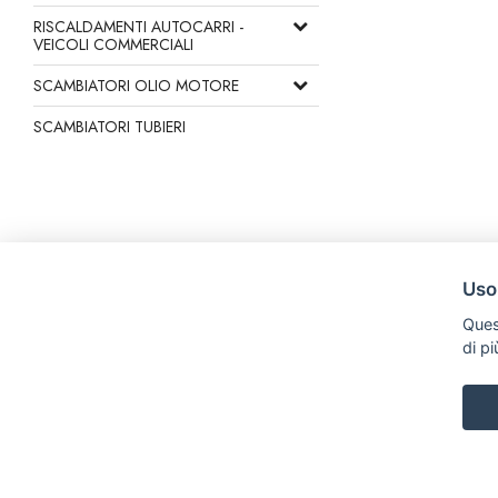
RISCALDAMENTI AUTOCARRI -
VEICOLI COMMERCIALI
SCAMBIATORI OLIO MOTORE
SCAMBIATORI TUBIERI
Uso
Ques
di p
C R S di Trefiletti Flavio Maria
Via Nazionale Solicchiata 17/B, 95012, Castiglione di Sicilia
Tel. +39 3505286617 Email: crsradiatori@gmail.com P.iva: 05981510
|
|
Privacy e Cookie Policy
Preferenze Cookie
Credits