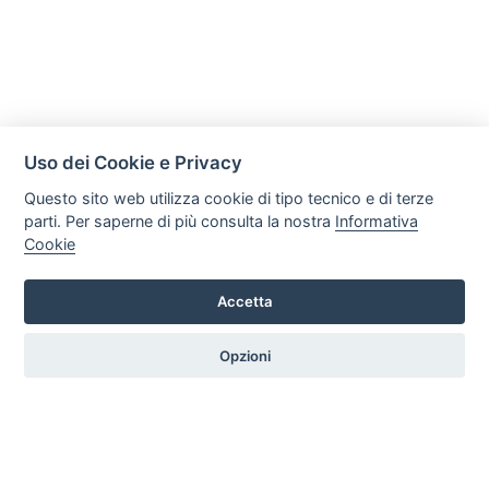
Uso dei Cookie e Privacy
Questo sito web utilizza cookie di tipo tecnico e di terze
parti. Per saperne di più consulta la nostra
Informativa
Cookie
Accetta
C R S di Trefiletti Flavio Maria
Via Nazionale Solicchiata 17/B, 95012, Castiglione di Sicilia
Opzioni
Tel. +39 3505286617 Email: crsradiatori@gmail.com P.iva:
05981510877
HOME
PROFILO
SERVIZI
PRODOTTI