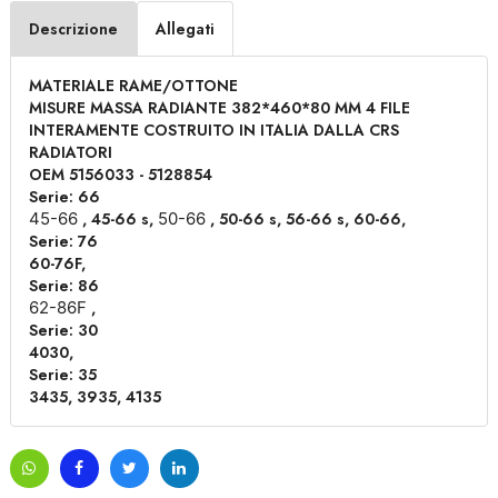
Descrizione
Allegati
MATERIALE RAME/OTTONE
MISURE MASSA RADIANTE 382*460*80 MM 4 FILE
INTERAMENTE COSTRUITO IN ITALIA DALLA CRS
RADIATORI
OEM 5156033 - 5128854
Serie: 66
45-66
, 45-66 s,
50-66
, 50-66 s, 56-66 s, 60-66,
Serie: 76
60-76F,
Serie: 86
62-86F
,
Serie: 30
4030,
Serie: 35
3435, 3935, 4135