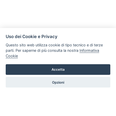
Uso dei Cookie e Privacy
Questo sito web utilizza cookie di tipo tecnico e di terze
parti. Per saperne di più consulta la nostra
Informativa
Cookie
Accetta
C R S di Trefiletti Flavio Maria
Via Nazionale Solicchiata 17/B, 95012, Castiglione di Sicilia
Opzioni
Tel. +39 3505286617 Email: crsradiatori@gmail.com P.iva:
05981510877
HOME
PROFILO
SERVIZI
PRODOTTI
GALLERY
CONTATTI