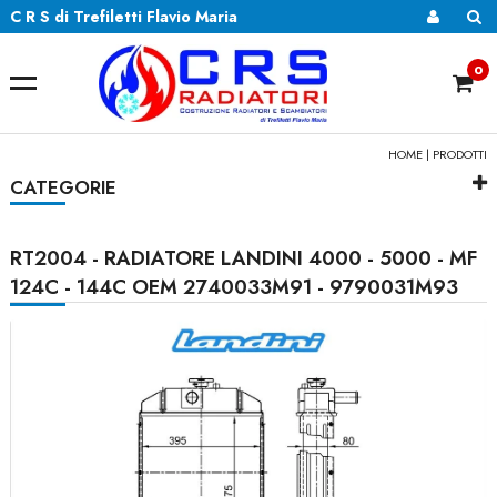
C R S di Trefiletti Flavio Maria
0
HOME
|
PRODOTTI
CATEGORIE
RT2004 - RADIATORE LANDINI 4000 - 5000 - MF
124C - 144C OEM 2740033M91 - 9790031M93