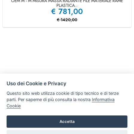
OEM M - M MISURA MASSA RADIANTE FILE MATERIALE RAME
PLASTICA...
€
781,00
€
1420,00
Uso dei Cookie e Privacy
Questo sito web utilizza cookie di tipo tecnico e di terze
parti. Per saperne di più consulta la nostra
Informativa
Cookie
Accetta
C R S di Trefiletti Flavio Maria
Via Nazionale Solicchiata 17/B, 95012, Castiglione di Sicilia