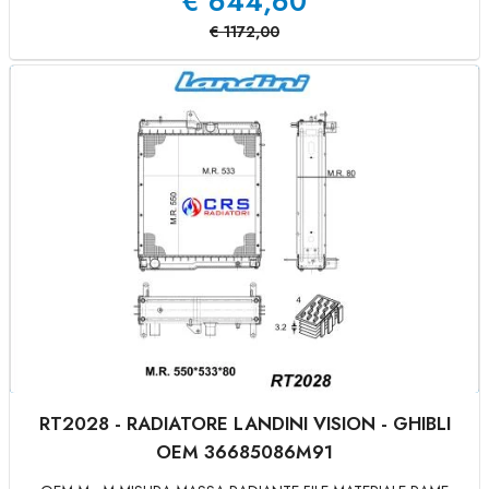
€
644,60
€
1172,00
RT2028 - RADIATORE LANDINI VISION - GHIBLI
OEM 36685086M91