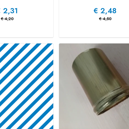
€
2,31
€
2,48
€
4,20
€
4,50