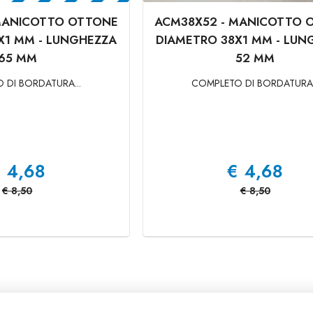
MANICOTTO OTTONE
ACM38X52 - MANICOTTO 
X1 MM - LUNGHEZZA
DIAMETRO 38X1 MM - LUN
65 MM
52 MM
 DI BORDATURA...
COMPLETO DI BORDATURA.
€
4,68
€
4,68
€
8,50
€
8,50