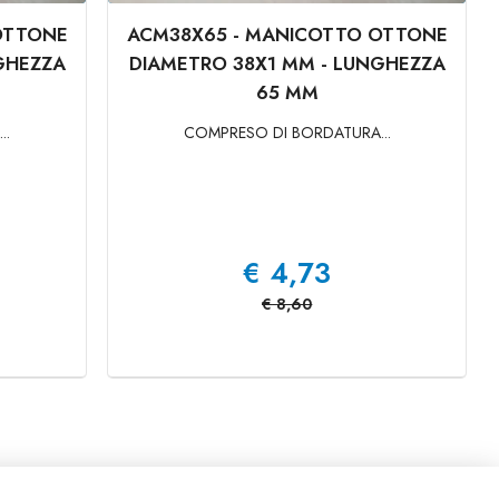
OTTONE
ACM38X65 - MANICOTTO OTTONE
GHEZZA
DIAMETRO 38X1 MM - LUNGHEZZA
65 MM
..
COMPRESO DI BORDATURA...
€
4,73
€
8,60