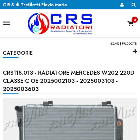
C R S di Trefiletti Flavio Maria
0
HOME
|
PRODOTTI
CATEGORIE
CRS118.013 - RADIATORE MERCEDES W202 220D
CLASSE C OE 2025002103 - 2025003103 -
2025003603