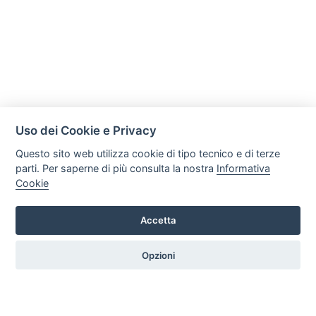
Uso dei Cookie e Privacy
Questo sito web utilizza cookie di tipo tecnico e di terze
parti. Per saperne di più consulta la nostra
Informativa
Cookie
Accetta
C R S di Trefiletti Flavio Maria
Via Nazionale Solicchiata 17/B, 95012, Castiglione di Sicilia
Opzioni
Tel. +39 3505286617 Email: crsradiatori@gmail.com P.iva:
05981510877
HOME
PROFILO