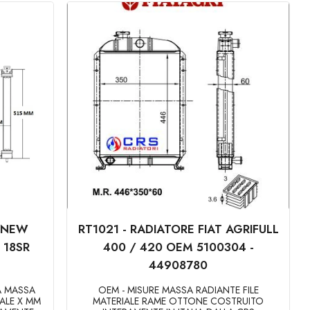
E NEW
RT1021 - RADIATORE FIAT AGRIFULL
 18SR
400 / 420 OEM 5100304 -
44908780
A MASSA
OEM - MISURE MASSA RADIANTE FILE
TALE X MM
MATERIALE RAME OTTONE COSTRUITO