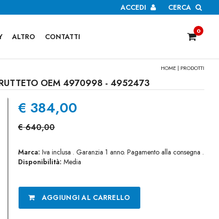
ACCEDI
CERCA
0
Y
ALTRO
CONTATTI
HOME
|
PRODOTTI
 FRUTTETO OEM 4970998 - 4952473
€
384,00
€
640,00
Marca:
Iva inclusa . Garanzia 1 anno. Pagamento alla consegna .
Disponibilità:
Media
AGGIUNGI AL CARRELLO