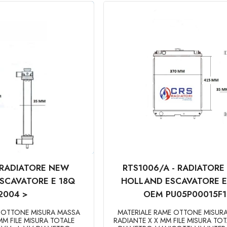
- RADIATORE NEW
RTS1006/A - RADIATOR
SCAVATORE E 18Q
HOLLAND ESCAVATORE E
2004 >
OEM PU05P00015F1
E OTTONE MISURA MASSA
MATERIALE RAME OTTONE MISUR
MM FILE MISURA TOTALE
RADIANTE X X MM FILE MISURA TO