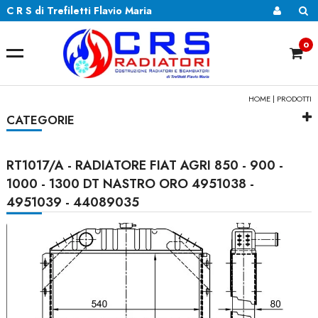
C R S di Trefiletti Flavio Maria
0
HOME
|
PRODOTTI
CATEGORIE
RT1017/A - RADIATORE FIAT AGRI 850 - 900 -
1000 - 1300 DT NASTRO ORO 4951038 -
4951039 - 44089035