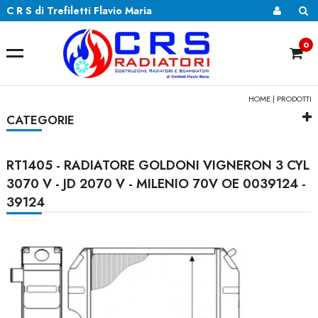
C R S di Trefiletti Flavio Maria
0
HOME
|
PRODOTTI
CATEGORIE
RT1405 - RADIATORE GOLDONI VIGNERON 3 CYL
3070 V - JD 2070 V - MILENIO 70V OE 0039124 -
39124