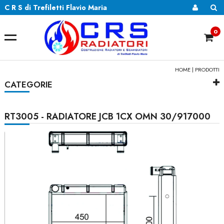
C R S di Trefiletti Flavio Maria
0
HOME
|
PRODOTTI
CATEGORIE
RT3005 - RADIATORE JCB 1CX OMN 30/917000