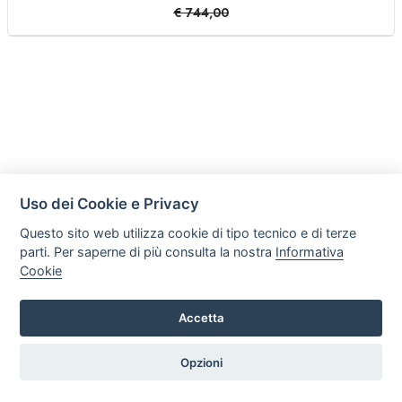
€
744,00
Uso dei Cookie e Privacy
Questo sito web utilizza cookie di tipo tecnico e di terze
parti. Per saperne di più consulta la nostra
Informativa
Cookie
Accetta
C R S di Trefiletti Flavio Maria
Via Nazionale Solicchiata 17/B, 95012, Castiglione di Sicilia
Opzioni
Tel. +39 3505286617 Email: crsradiatori@gmail.com P.iva:
05981510877