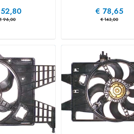
52,80
€
78,65
€
96,00
€
143,00