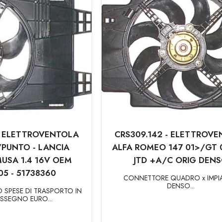
- ELETTROVENTOLA
CRS309.142 - ELETTROV
 /PUNTO - LANCIA
ALFA ROMEO 147 01>/GT 0
MUSA 1.4 16V OEM
JTD +A/C ORIG DEN
05 - 51738360
CONNETTORE QUADRO x IMP
DENSO...
 SPESE DI TRASPORTO IN
SSEGNO EURO...