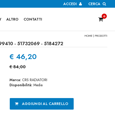
ACCEDI
CERCA
0
Y
ALTRO
CONTATTI
HOME
|
PRODOTTI
9410 - 51732069 - 5184272
€
46,20
€
84,00
Marca:
CRS RADIATORI
Disponibilità:
Media
AGGIUNGI AL CARRELLO