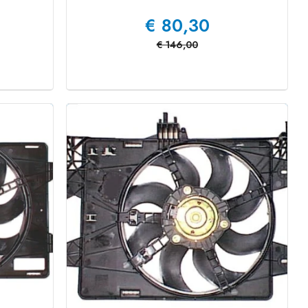
€
80,30
€
146,00