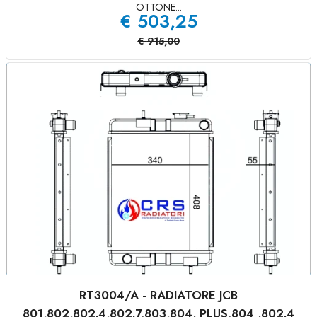
OTTONE...
€
503,25
€
915,00
RT3004/A - RADIATORE JCB
801,802,802.4,802.7,803,804, PLUS,804 ,802.4