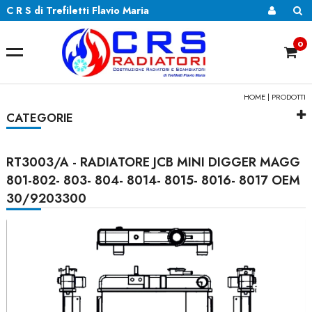
C R S di Trefiletti Flavio Maria
0
HOME
|
PRODOTTI
CATEGORIE
RT3003/A - RADIATORE JCB MINI DIGGER MAGG
801-802- 803- 804- 8014- 8015- 8016- 8017 OEM
30/9203300